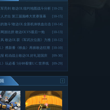
军亮剑 敢达OL纽约地图战斗分析
[10-23]
人才出 第三届巅峰大奖赛落幕
[10-15]
C的激斗!敢达OL全新机体铁血出击
[10-14]
网游比拼:敢达OLVS最后一炮
[10-13]
风 敢达OL获《军武次位面》力推
[10-12]
OL》携新番《铁血》再掀敢达狂潮
[10-10]
报 机动战士敢达OL好礼迎国庆
[09-30]
L》玩必看 5分钟看懂U.C.世界线
[09-29]
频