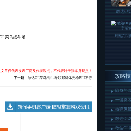
敢达6
暗礁宇
OL菜鸟战斗场
及文章仅代表发表厂商及作者观点，不代表叶子猪本身观点！
攻略技
下一篇：
敢达OL菜鸟战斗场:联邦机体光枪BIU不停
隐身的砍
一键换装
核弹风暴
敢达OL
敢达OL