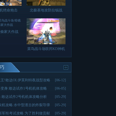
号机绝命炮击
北极基地攻防拉锯战
域偷家大作战
菜鸟战斗场联邦KD神机
巧
王!敢达OL伊芙利特夜战型攻略
[06-12]
变身:敢达试作1号机机体攻略
[06-05]
:敢达试作2号机机体攻略分析
[05-29]
农机攻略:水中型渣古的炸裂导弹
[05-29]
新军衔考试攻略:为了胜利做贡献
[05-29]