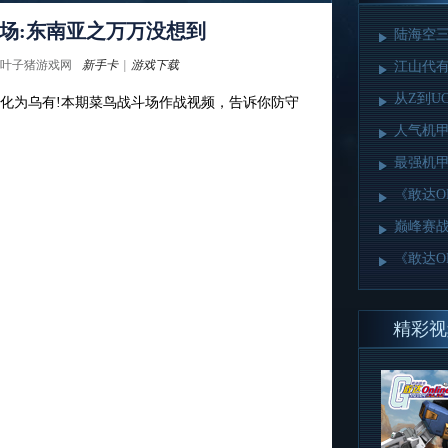
场:东南亚之万万没想到
陆海空三
叶子猪游戏网
新手卡
|
游戏下载
江山代有
从Z到U
化为乌有!本期菜鸟战斗场作战视频，告诉你防守
人气机甲
最强机甲
《敢达
巅峰赛战
《敢达O
精彩视