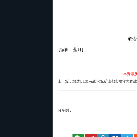
敢达
[编辑：蓝月]
本资讯
上一篇：
敢达OL菜鸟战斗场:矿山都市攻守大作战
分享到：