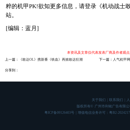
粹的机甲PK!欲知更多信息，请登录《机动战士敢
站。
[编辑：蓝月]
本资讯及文章仅代表发表厂商及作者观点
上一篇：
《敢达OL》携新番《铁血》再掀敢达狂潮
下一篇：
人气机甲网
分享到：
关于我们
|
联系我们
|
人
版权所有©
广州市利铭广告有限公
粤ICP备09126403号
|
增值电信业务许可：粤B2-2024217